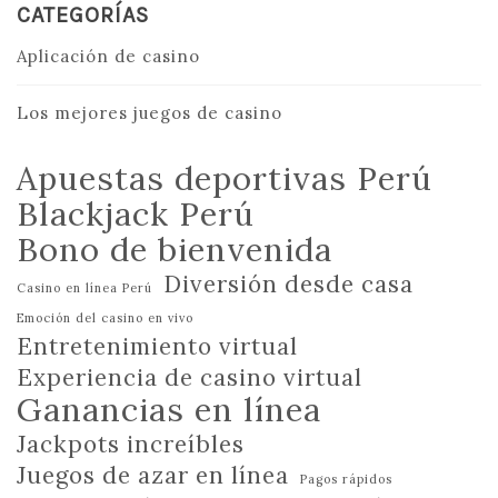
CATEGORÍAS
Aplicación de casino
Los mejores juegos de casino
Apuestas deportivas Perú
Blackjack Perú
Bono de bienvenida
Diversión desde casa
Casino en línea Perú
Emoción del casino en vivo
Entretenimiento virtual
Experiencia de casino virtual
Ganancias en línea
Jackpots increíbles
Juegos de azar en línea
Pagos rápidos