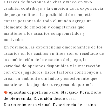
a través de funciones de chat y video en vivo
también contribuye a la emoción de la experiencia
de juego en línea. La posibilidad de competir
contra personas de todo el mundo agrega un
elemento de emoción y competencia que
mantiene a los usuarios comprometidos y
motivados.
En resumen, las experiencias emocionantes de los
usuarios en los casinos en línea son el resultado de
la combinación de la emoción del juego, la
variedad de opciones disponibles y la interacción
con otros jugadores. Estos factores contribuyen a
crear un ambiente dinámico y emocionante que
mantiene a los jugadores regresando por más.
Apuestas deportivas Perú
,
Blackjack Perú
,
Bono
de bienvenida
,
Diversión desde casa
,
Entretenimiento virtual
,
Experiencia de casino