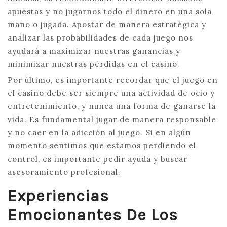
apuestas y no jugarnos todo el dinero en una sola
mano o jugada. Apostar de manera estratégica y
analizar las probabilidades de cada juego nos
ayudará a maximizar nuestras ganancias y
minimizar nuestras pérdidas en el casino.
Por último, es importante recordar que el juego en
el casino debe ser siempre una actividad de ocio y
entretenimiento, y nunca una forma de ganarse la
vida. Es fundamental jugar de manera responsable
y no caer en la adicción al juego. Si en algún
momento sentimos que estamos perdiendo el
control, es importante pedir ayuda y buscar
asesoramiento profesional.
Experiencias
Emocionantes De Los