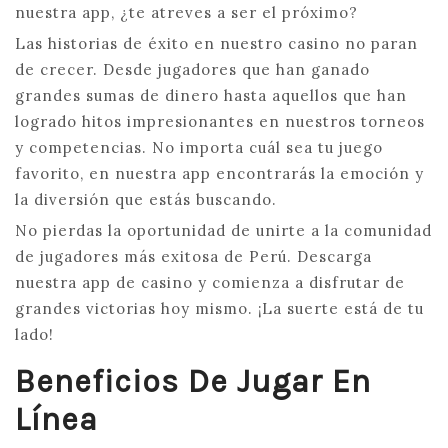
nuestra app, ¿te atreves a ser el próximo?
Las historias de éxito en nuestro casino no paran
de crecer. Desde jugadores que han ganado
grandes sumas de dinero hasta aquellos que han
logrado hitos impresionantes en nuestros torneos
y competencias. No importa cuál sea tu juego
favorito, en nuestra app encontrarás la emoción y
la diversión que estás buscando.
No pierdas la oportunidad de unirte a la comunidad
de jugadores más exitosa de Perú. Descarga
nuestra app de casino y comienza a disfrutar de
grandes victorias hoy mismo. ¡La suerte está de tu
lado!
Beneficios De Jugar En
Línea