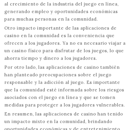
al crecimiento de la industria del juego en línea,
generando empleo y oportunidades económicas
para muchas personas en la comunidad.
Otro impacto importante de las aplicaciones de
casino en la comunidad es la conveniencia que
ofrecen a los jugadores. Ya no es necesario viajar a
un casino físico para disfrutar de los juegos, lo que
ahorra tiempo y dinero a los jugadores.
Por otro lado, las aplicaciones de casino también
han planteado preocupaciones sobre el juego
responsable y la adicción al juego. Es importante
que la comunidad esté informada sobre los riesgos
asociados con el juego en línea y que se tomen
medidas para proteger a los jugadores vulnerables.
En resumen, las aplicaciones de casino han tenido
un impacto mixto en la comunidad, brindando
oportunidades económicas y de entretenimiento,