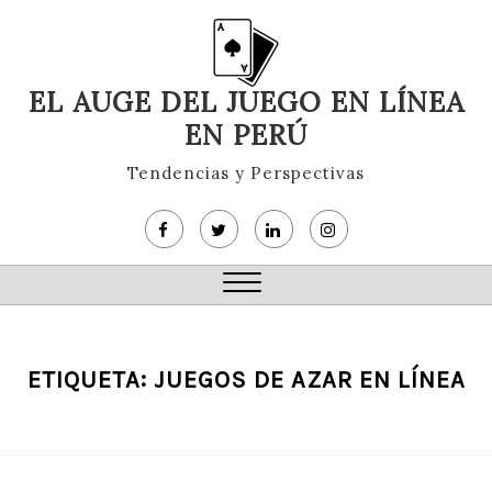
Skip
to
content
EL AUGE DEL JUEGO EN LÍNEA
EN PERÚ
Tendencias y Perspectivas
Close
Menu
ETIQUETA:
JUEGOS DE AZAR EN LÍNEA