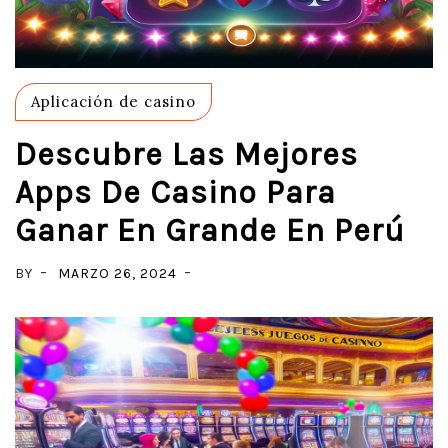
Aplicación de casino
Descubre Las Mejores
Apps De Casino Para
Ganar En Grande En Perú
BY
MARZO 26, 2024