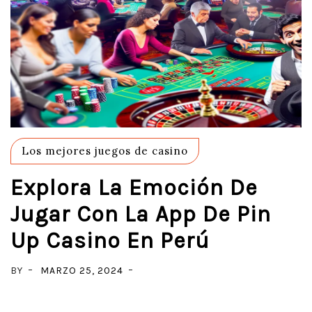
Los mejores juegos de casino
Explora La Emoción De
Jugar Con La App De Pin
Up Casino En Perú
BY
MARZO 25, 2024