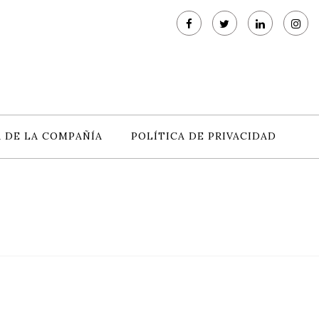
 DE LA COMPAÑÍA
POLÍTICA DE PRIVACIDAD