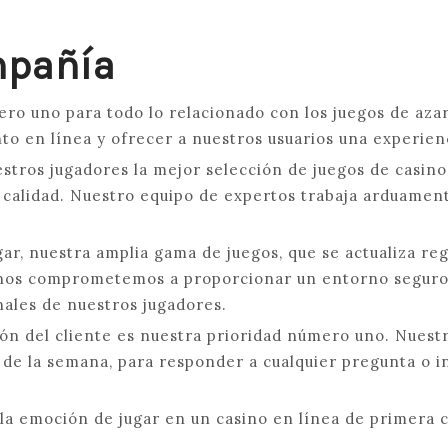
mpañía
ro uno para todo lo relacionado con los juegos de azar
nto en línea y ofrecer a nuestros usuarios una experie
estros jugadores la mejor selección de juegos de casi
a calidad. Nuestro equipo de expertos trabaja arduamen
ar, nuestra amplia gama de juegos, que se actualiza r
 nos comprometemos a proporcionar un entorno seguro y
nales de nuestros jugadores.
ón del cliente es nuestra prioridad número uno. Nuestr
ías de la semana, para responder a cualquier pregunta o
a emoción de jugar en un casino en línea de primera c