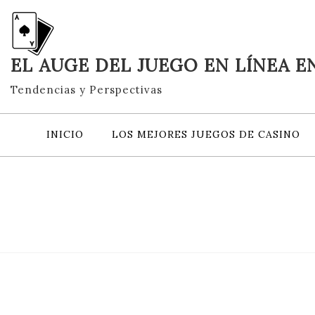
Skip
to
content
EL AUGE DEL JUEGO EN LÍNEA E
Tendencias y Perspectivas
INICIO
LOS MEJORES JUEGOS DE CASINO