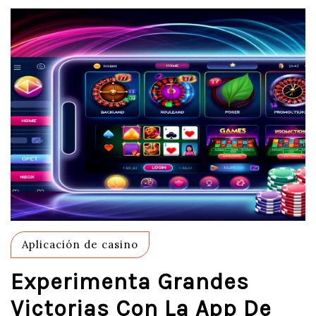
Aplicación de casino
Experimenta Grandes
Victorias Con La App De